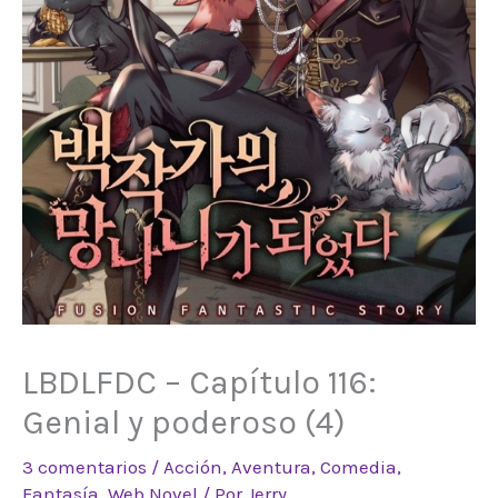
LBDLFDC – Capítulo 116:
Genial y poderoso (4)
3 comentarios
/
Acción
,
Aventura
,
Comedia
,
Fantasía
,
Web Novel
/ Por
Jerry