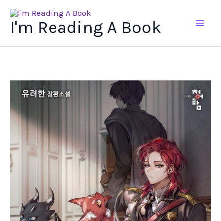
Ir
al
I'm Reading A Book
contenido