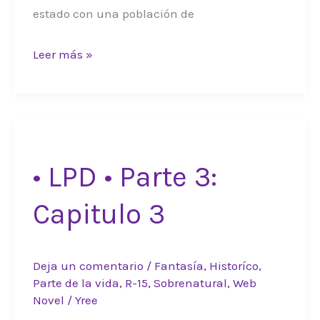
estado con una población de
•
Leer más »
LPD
•
Parte
3:
Capitulo
• LPD • Parte 3:
4
Capitulo 3
Deja un comentario
/
Fantasía
,
Historíco
,
Parte de la vida
,
R-15
,
Sobrenatural
,
Web
Novel
/
Yree