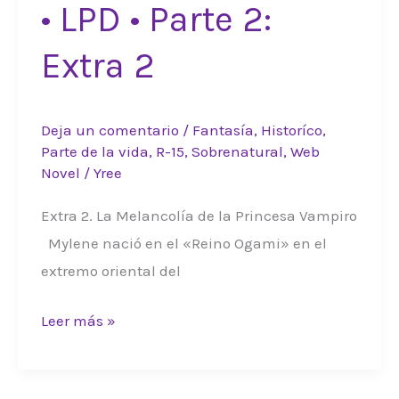
• LPD • Parte 2:
Extra 2
Deja un comentario
/
Fantasía
,
Historíco
,
Parte de la vida
,
R-15
,
Sobrenatural
,
Web
Novel
/
Yree
Extra 2. La Melancolía de la Princesa Vampiro
Mylene nació en el «Reino Ogami» en el
extremo oriental del
•
Leer más »
LPD
•