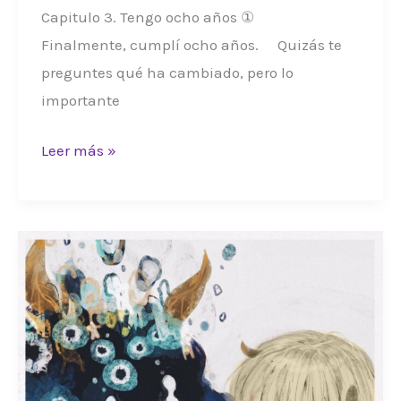
Capitulo 3. Tengo ocho años ①
Finalmente, cumplí ocho años. Quizás te
preguntes qué ha cambiado, pero lo
importante
•
Leer más »
LPD
•
Parte
3:
Capitulo
3