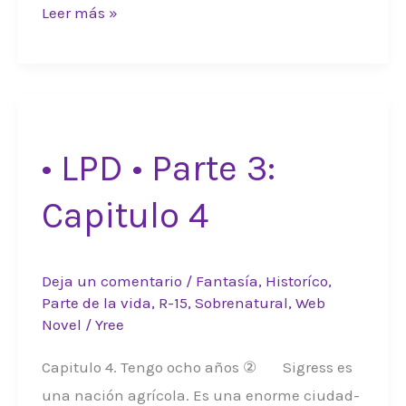
•
Leer más »
LPD
•
Parte
3:
Capitulo
• LPD • Parte 3:
5
Capitulo 4
Deja un comentario
/
Fantasía
,
Historíco
,
Parte de la vida
,
R-15
,
Sobrenatural
,
Web
Novel
/
Yree
Capitulo 4. Tengo ocho años ② Sigress es
una nación agrícola. Es una enorme ciudad-