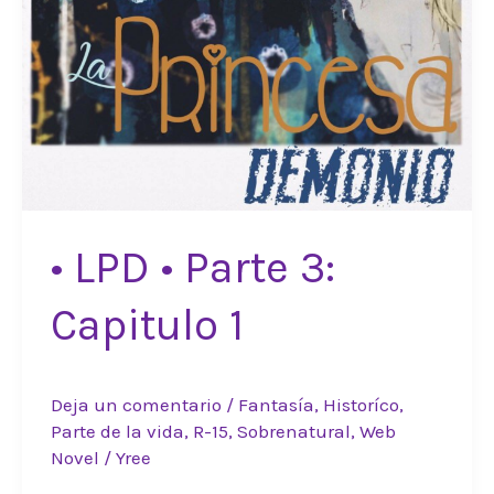
• LPD • Parte 3:
Capitulo 1
Deja un comentario
/
Fantasía
,
Historíco
,
Parte de la vida
,
R-15
,
Sobrenatural
,
Web
Novel
/
Yree