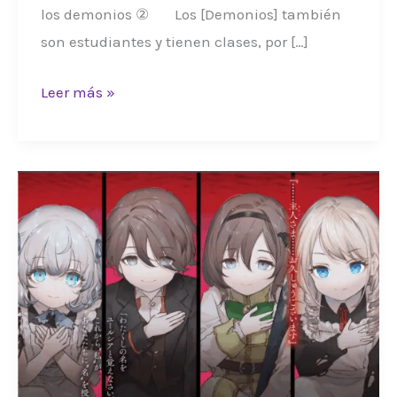
los demonios ② Los [Demonios] también
son estudiantes y tienen clases, por […]
•
Leer más »
LPD
•
Parte
3:
Capitulo
7