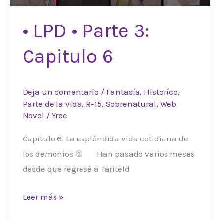
• LPD • Parte 3:
Capitulo 6
Deja un comentario
/
Fantasía
,
Historíco
,
Parte de la vida
,
R-15
,
Sobrenatural
,
Web
Novel
/
Yree
Capitulo 6. La espléndida vida cotidiana de
los demonios ① Han pasado varios meses
desde que regresé a Tariteld
•
Leer más »
LPD