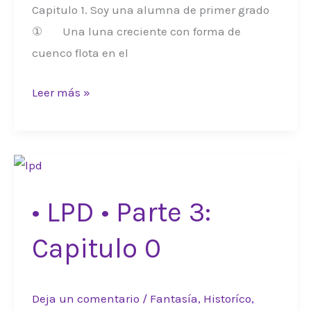
Capitulo 1. Soy una alumna de primer grado
① Una luna creciente con forma de
cuenco flota en el
•
Leer más »
LPD
•
Parte
3:
Capitulo
• LPD • Parte 3:
1
Capitulo 0
Deja un comentario
/
Fantasía
,
Historíco
,