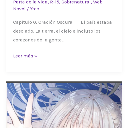
Parte de la vida
,
R-15
,
Sobrenatural
,
Web
Novel
/
Yree
Capitulo 0. Oración Oscura El país estaba
desolado. La tierra, el cielo e incluso los
corazones de la gente…
•
Leer más »
LPD
•
Parte
3:
Capitulo
0