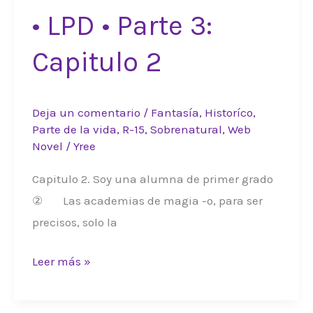
• LPD • Parte 3:
Capitulo 2
Deja un comentario
/
Fantasía
,
Historíco
,
Parte de la vida
,
R-15
,
Sobrenatural
,
Web
Novel
/
Yree
Capitulo 2. Soy una alumna de primer grado
② Las academias de magia -o, para ser
precisos, solo la
•
Leer más »
LPD
•