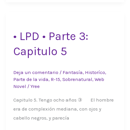
•
Parte
3:
Capitulo
• LPD • Parte 3:
6
Capitulo 5
Deja un comentario
/
Fantasía
,
Historíco
,
Parte de la vida
,
R-15
,
Sobrenatural
,
Web
Novel
/
Yree
Capitulo 5. Tengo ocho años ③ El hombre
era de complexión mediana, con ojos y
cabello negros, y parecía