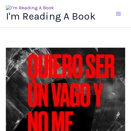
Ir
al
I'm Reading A Book
contenido