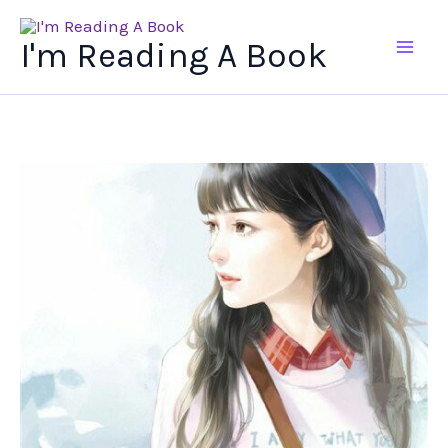
Ir
al
I'm Reading A Book
contenido