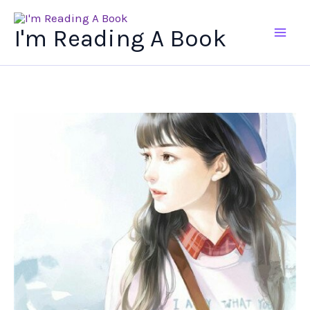
Ir
al
I'm Reading A Book
contenido