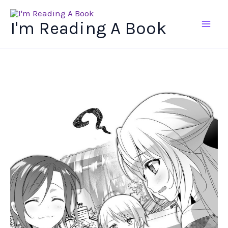
Ir
al
I'm Reading A Book
contenido