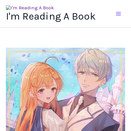
Ir
al
I'm Reading A Book
contenido