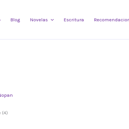
o
Blog
Novelas
Escritura
Recomendacio
Nopan
 (4)