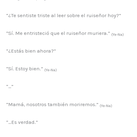
“¿Te sentiste triste al leer sobre el ruiseñor hoy?”
“Sí. Me entristeció que el ruiseñor muriera.”
(Ye-Na)
“¿Estás bien ahora?”
“Sí. Estoy bien.”
(Ye-Na)
“…”
“Mamá, nosotros también moriremos.”
(Ye-Na)
“…Es verdad.”