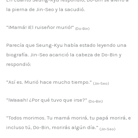
la pierna de Jin-Seo y la sacudió.
“¡Mamá! ¡El ruiseñor murió!”
(Do-Bin)
Parecía que Seung-Kyu había estado leyendo una
biografía. Jin-Seo acarició la cabeza de Do-Bin y
respondió:
“Así es. Murió hace mucho tiempo.”
(Jin-Seo)
“¡Waaah! ¿Por qué tuvo que irse?”
(Do-Bin)
“Todos morimos. Tu mamá morirá, tu papá morirá, e
incluso tú, Do-Bin, morirás algún día.”
(Jin-Seo)