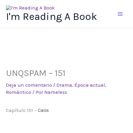
Ir
al
I'm Reading A Book
contenido
UNQSPAM – 151
Deja un comentario
/
Drama
,
Época actual
,
Romántico
/ Por
Nameless
Capítulo 151 –
Caos