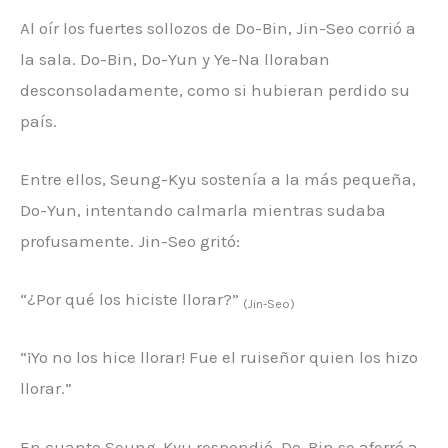
Al oír los fuertes sollozos de Do-Bin, Jin-Seo corrió a
la sala. Do-Bin, Do-Yun y Ye-Na lloraban
desconsoladamente, como si hubieran perdido su
país.
Entre ellos, Seung-Kyu sostenía a la más pequeña,
Do-Yun, intentando calmarla mientras sudaba
profusamente. Jin-Seo gritó:
“¿Por qué los hiciste llorar?”
(Jin-Seo)
“¡Yo no los hice llorar! Fue el ruiseñor quien los hizo
llorar.”
En cuanto Seung-Kyu respondió, Do-Bin se aferró a