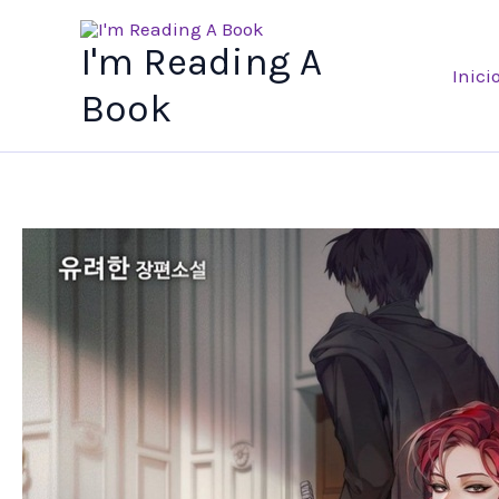
Ir
al
I'm Reading A
Inici
contenido
Book