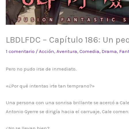
LBDLFDC – Capítulo 186: Un peq
1 comentario
/
Acción
,
Aventura
,
Comedia
,
Drama
,
Fan
Pero no pudo irse de inmediato.
«¿Por qué intentas irte tan temprano?»
Una persona con una sonrisa brillante se acercó a Cale
Antonio Gyerre se dirigía hacia el carruaje, Cale comen
¿No se llevan bien?