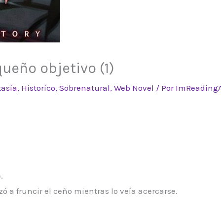
ueño objetivo (1)
tasía
,
Historíco
,
Sobrenatural
,
Web Novel
/ Por
ImReading
.
zó a fruncir el ceño mientras lo veía acercarse.