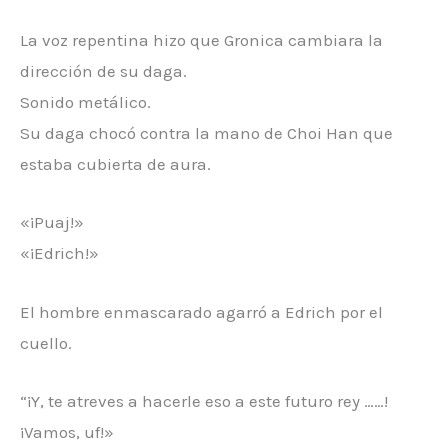
La voz repentina hizo que Gronica cambiara la
dirección de su daga.
Sonido metálico.
Su daga chocó contra la mano de Choi Han que
estaba cubierta de aura.
«¡Puaj!»
«¡Edrich!»
El hombre enmascarado agarró a Edrich por el
cuello.
“¡Y, te atreves a hacerle eso a este futuro rey ……!
¡Vamos, uf!»