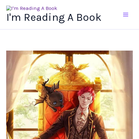
Ir
al
I'm Reading A Book
contenido