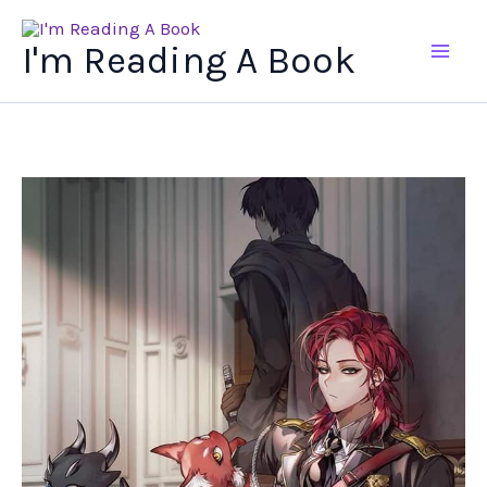
Ir
al
I'm Reading A Book
contenido