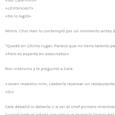
«¿Entonces?»
«No lo logró»
Mmm. Choi Han lo contempló por un momento antes d
“Quedó en último lugar. Parece que no tiene talento pa
«Pero es experta en asesinatos»
Ron intervino y le preguntó a Cale.
«Joven maestro-nim, ¿debería reservar un restaurant
«Si»
Cale debatió si debería ir a ver al chef primero mientr
suspiró ante el artista arquero que se hacía llamar bas