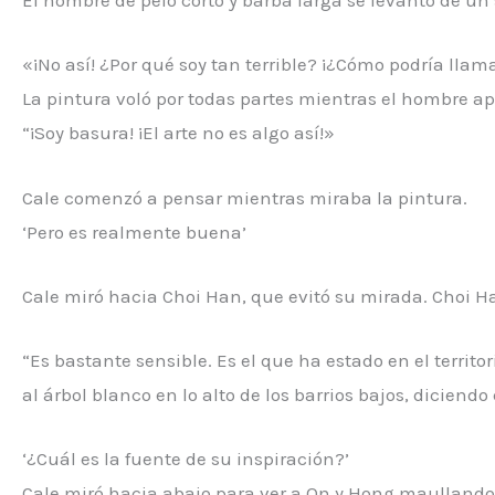
El hombre de pelo corto y barba larga se levantó de un
«¡No así! ¿Por qué soy tan terrible? ¡¿Cómo podría llam
La pintura voló por todas partes mientras el hombre ap
“¡Soy basura! ¡El arte no es algo así!»
Cale comenzó a pensar mientras miraba la pintura.
‘Pero es realmente buena’
Cale miró hacia Choi Han, que evitó su mirada. Choi H
“Es bastante sensible. Es el que ha estado en el terri
al árbol blanco en lo alto de los barrios bajos, diciendo
‘¿Cuál es la fuente de su inspiración?’
Cale miró hacia abajo para ver a On y Hong maullando 