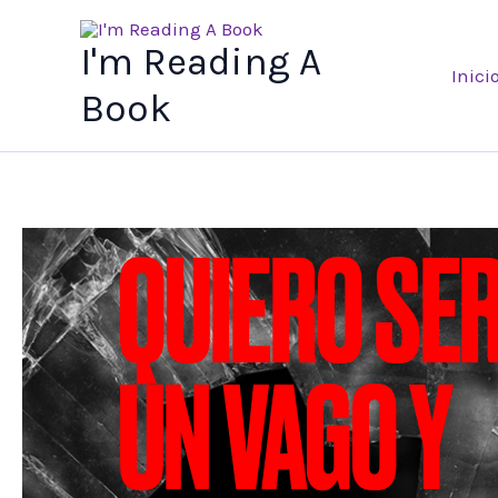
Ir
al
I'm Reading A
Inici
contenido
Book