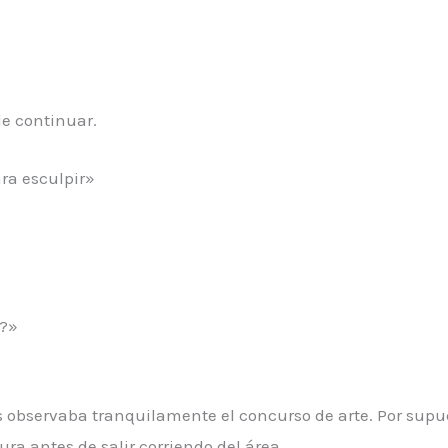
e continuar.
ra esculpir»
e?»
as observaba tranquilamente el concurso de arte. Por supu
ura antes de salir corriendo del área.