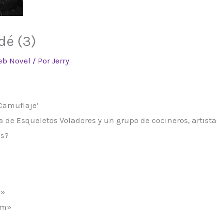
dé (3)
b Novel
/ Por
Jerry
Camuflaje’
 de Esqueletos Voladores y un grupo de cocineros, artista
os?
?»
nim»