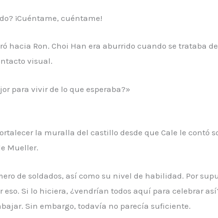
tido? ¡Cuéntame, cuéntame!
iró hacia Ron. Choi Han era aburrido cuando se trataba d
ntacto visual.
jor para vivir de lo que esperaba?»
talecer la muralla del castillo desde que Cale le contó so
e Mueller.
o de soldados, así como su nivel de habilidad. Por supu
 eso. Si lo hiciera, ¿vendrían todos aquí para celebrar así
bajar. Sin embargo, todavía no parecía suficiente.