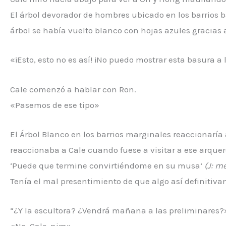
El árbol devorador de hombres ubicado en los barrios b
árbol se había vuelto blanco con hojas azules gracias 
«¡Esto, esto no es así! ¡No puedo mostrar esta basura a 
Cale comenzó a hablar con Ron.
«Pasemos de ese tipo»
El Árbol Blanco en los barrios marginales reaccionaría a
reaccionaba a Cale cuando fuese a visitar a ese arque
‘Puede que termine convirtiéndome en su musa’
(J: m
Tenía el mal presentimiento de que algo así definitiv
“¿Y la escultora? ¿Vendrá mañana a las preliminares?
«No, Cale-nim»