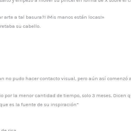
 salto y empezó a mover su pincel en forma de X sobre el c
ar arte a tal basura?! ¡Mis manos están locas!»
retaba su cabello.
an no pudo hacer contacto visual, pero aún así comenzó a
torio por la menor cantidad de tiempo, solo 3 meses. Dicen
 que es la fuente de su inspiración”
de risa.