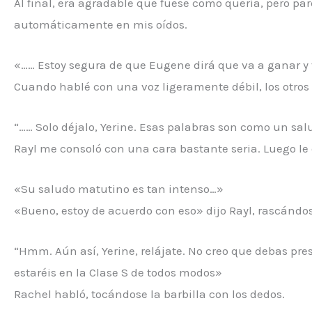
Al final, era agradable que fuese como quería, pero p
automáticamente en mis oídos.
«…… Estoy segura de que Eugene dirá que va a ganar y 
Cuando hablé con una voz ligeramente débil, los otro
“…… Solo déjalo, Yerine. Esas palabras son como un sa
Rayl me consoló con una cara bastante seria. Luego le 
«Su saludo matutino es tan intenso…»
«Bueno, estoy de acuerdo con eso» dijo Rayl, rascándo
“Hmm. Aún así, Yerine, relájate. No creo que debas pr
estaréis en la Clase S de todos modos»
Rachel habló, tocándose la barbilla con los dedos.