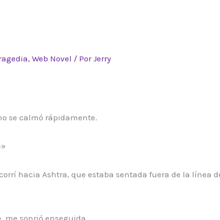
ragedia
,
Web Novel
/ Por
Jerry
orno se calmó rápidamente.
e»
corrí hacia Ashtra, que estaba sentada fuera de la línea d
e, me sonrió enseguida.