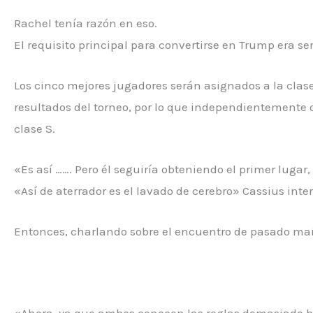
Rachel tenía razón en eso.
El requisito principal para convertirse en Trump era se
Los cinco mejores jugadores serán asignados a la clas
resultados del torneo, por lo que independientemente
clase S.
«Es así ……. Pero él seguiría obteniendo el primer lugar,
«Así de aterrador es el lavado de cerebro» Cassius int
Entonces, charlando sobre el encuentro de pasado mañ
«Ahora, ya que ambos conocen las reglas demasiado bi