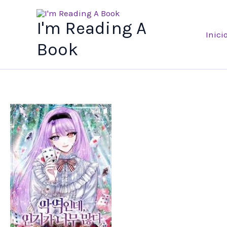
Ir
al
I'm Reading A
Inici
contenido
Book