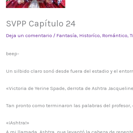
SVPP Capítulo 24
Deja un comentario
/
Fantasía
,
Historíco
,
Romántico
,
T
beep-
Un silbido claro sonó desde fuera del estadio y el ent
«Victoria de Yerine Spade, derrota de Ashtra Jacquelin
Tan pronto como terminaron las palabras del profesor, 
«¡Ashtra!»
A mi llamada, Ashtra, que levantó la cabeza de repent