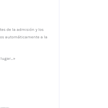
es de la admisión y los
ados automáticamente a la
r lugar…»
error»