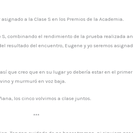
r asignado a la Clase S en los Premios de la Academia.
e S, combinando el rendimiento de la prueba realizada ant
 del resultado del encuentro, Eugene y yo seremos asign
 así que creo que en su lugar yo debería estar en el prime
ervino y murmuró en voz baja.
ana, los cinco volvimos a clase juntos.
***
en. Tengan cuidado de no hacer trampa, ni siquiera por 