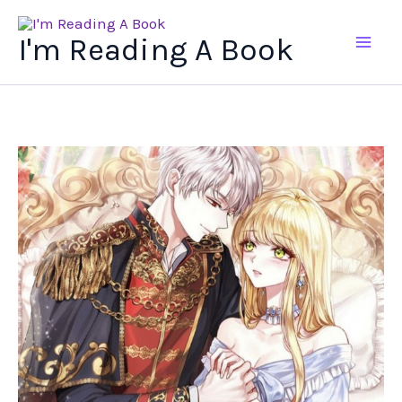
Ir
al
I'm Reading A Book
contenido