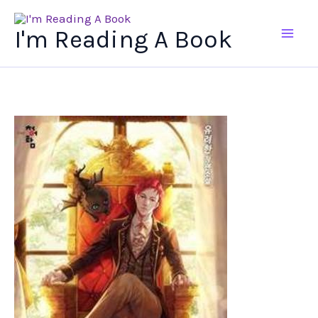
Ir
al
I'm Reading A Book
contenido