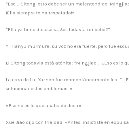
“Eso … Sitong, esto debe ser un malentendido. Mingjiao
¡Ella siempre te ha respetado!»
“Ella ya tiene dieciséis… ¿es todavía un bebé?”
Yi Tianyu murmura, su voz no era fuerte, pero fue escu
Li Sitong todavía está atónita: “Mingjiao … ¿Eso es lo q
La cara de Liu Yazhen fue momentáneamente fea, “… E
solucionar estos problemas. «
«Eso no es lo que acaba de decir».
Xue Jiao dijo con frialdad: «Antes, insististe en expuls