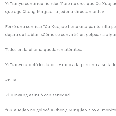
Yi Tianyu continuó riendo: “Pero no creo que Gu Xueji
que dijo Cheng Minjiao, la jodería directamente».
Forzó una sonrisa: “Gu Xuejiao tiene una pantorrilla p
dejara de hablar. ¿Cómo se convirtió en golpear a alg
Todos en la oficina quedaron atónitos.
Yi Tianyu apretó los labios y miró a la persona a su l
«¡Si!»
Xi Junyang asintió con seriedad.
“Gu Xuejiao no golpeó a Cheng Mingjiao. Soy el monito