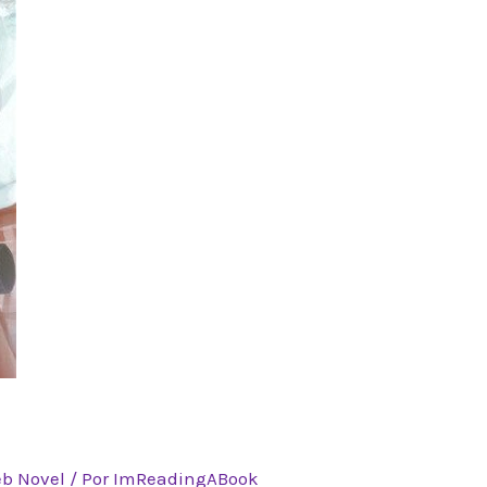
I
b Novel
/ Por
ImReadingABook