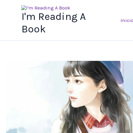
Ir
al
I'm Reading A
Inici
contenido
Book