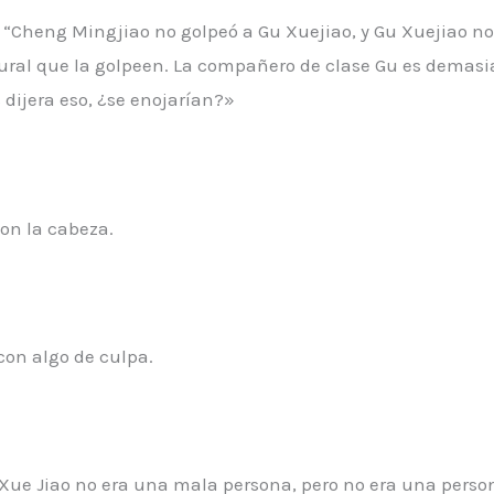
o: “Cheng Mingjiao no golpeó a Gu Xuejiao, y Gu Xuejiao n
ural que la golpeen. La compañero de clase Gu es demasi
 dijera eso, ¿se enojarían?»
con la cabeza.
con algo de culpa.
. Xue Jiao no era una mala persona, pero no era una pers