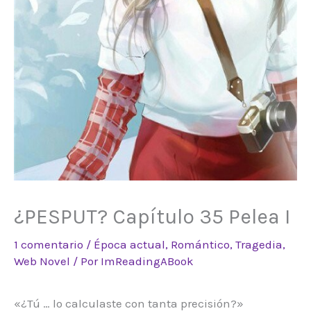
¿PESPUT? Capítulo 35 Pelea I
1 comentario
/
Época actual
,
Romántico
,
Tragedia
,
Web Novel
/ Por
ImReadingABook
«¿Tú … lo calculaste con tanta precisión?»