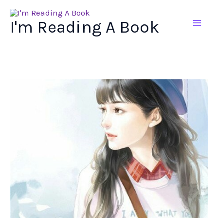
Ir
al
I'm Reading A Book
contenido