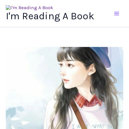
Ir
al
I'm Reading A Book
contenido