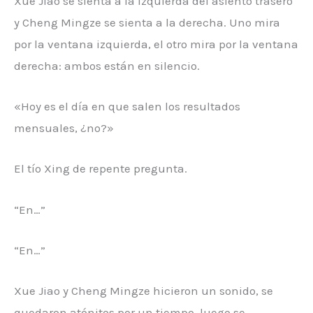
Xue Jiao se sienta a la izquierda del asiento trasero
y Cheng Mingze se sienta a la derecha. Uno mira
por la ventana izquierda, el otro mira por la ventana
derecha: ambos están en silencio.
«Hoy es el día en que salen los resultados
mensuales, ¿no?»
El tío Xing de repente pregunta.
“En…”
“En…”
Xue Jiao y Cheng Mingze hicieron un sonido, se
quedaron atónitos por un tiempo, luego se