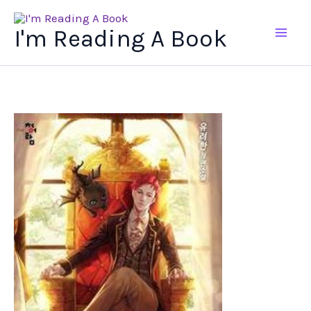
Ir
al
I'm Reading A Book
contenido