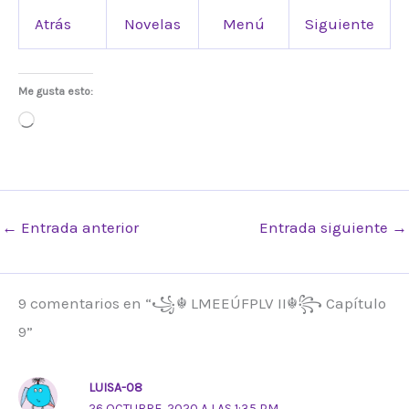
Atrás
Novelas
Menú
Siguiente
Me gusta esto:
Cargando...
←
Entrada anterior
Entrada siguiente
→
9 comentarios en “꧁☬ LMEEÚFPLV II☬꧂ Capítulo
9”
LUISA-08
26 OCTUBRE, 2020 A LAS 1:35 PM