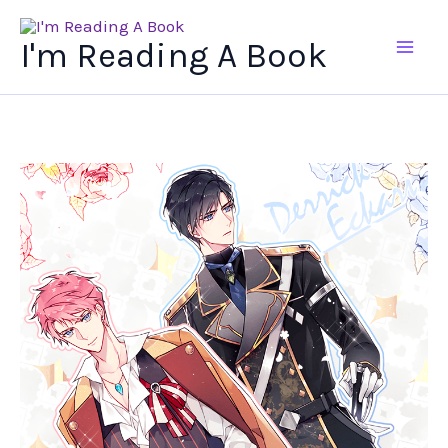
Ir
al
I'm Reading A Book
contenido