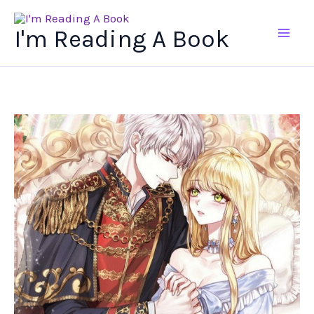
Ir
al
I'm Reading A Book
contenido