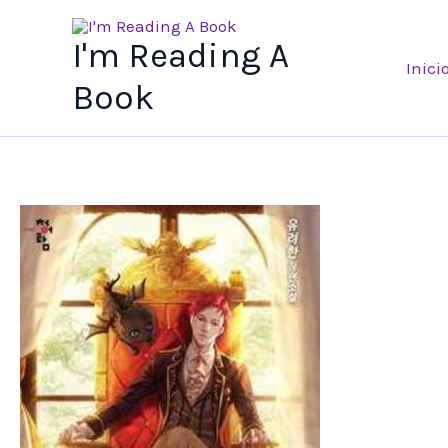
Ir
al
I'm Reading A
Inici
contenido
Book