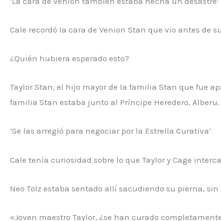
‘La cara de Venion también estaba hecha un desastre’
Cale recordó la cara de Venion Stan que vio antes de su
¿Quién hubiera esperado esto?
Taylor Stan, el hijo mayor de la familia Stan que fue a
familia Stan estaba junto al Príncipe Heredero, Alberu.
‘Se las arregló para negociar por la Estrella Curativa’
Cale tenía curiosidad sobre lo que Taylor y Cage interc
Neo Tolz estaba sentado allí sacudiendo su pierna, si
«Joven maestro Taylor, ¿se han curado completamente