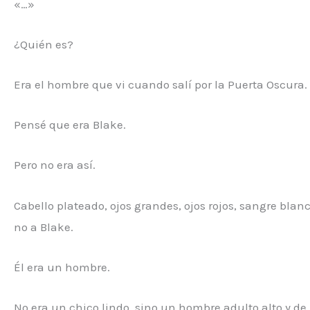
«…»
¿Quién es?
Era el hombre que vi cuando salí por la Puerta Oscura.
Pensé que era Blake.
Pero no era así.
Cabello plateado, ojos grandes, ojos rojos, sangre blan
no a Blake.
Él era un hombre.
No era un chico lindo, sino un hombre adulto alto y de 