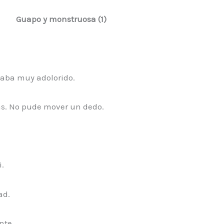
Guapo y monstruosa (1)
taba muy adolorido.
s. No pude mover un dedo.
.
ad.
nte.