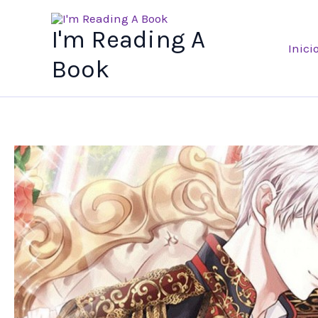
Ir
al
I'm Reading A
Inici
contenido
Book