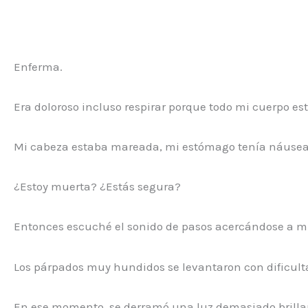
Enferma.
Era doloroso incluso respirar porque todo mi cuerpo es
Mi cabeza estaba mareada, mi estómago tenía náusea
¿Estoy muerta? ¿Estás segura?
Entonces escuché el sonido de pasos acercándose a mi
Los párpados muy hundidos se levantaron con dificult
En ese momento, se derramó una luz demasiado brilla