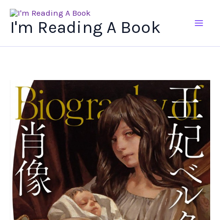
Ir
al
I'm Reading A Book
contenido