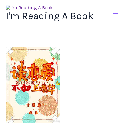
Ir
al
I'm Reading A Book
contenido