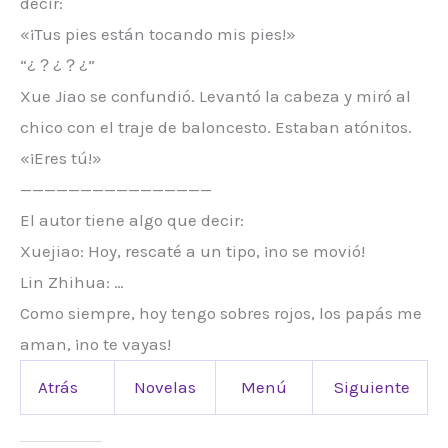
decir:
«¡Tus pies están tocando mis pies!»
“¿？¿？¿”
Xue Jiao se confundió. Levantó la cabeza y miró al
chico con el traje de baloncesto. Estaban atónitos.
«¡Eres tú!»
————————————————
El autor tiene algo que decir:
Xuejiao: Hoy, rescaté a un tipo, ¡no se movió!
Lin Zhihua: …
Como siempre, hoy tengo sobres rojos, los papás me
aman, ¡no te vayas!
Atrás
Novelas
Menú
Siguiente