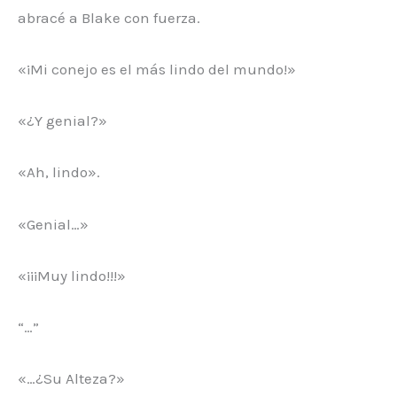
abracé a Blake con fuerza.
«¡Mi conejo es el más lindo del mundo!»
«¿Y genial?»
«Ah, lindo».
«Genial…»
«¡¡¡Muy lindo!!!»
“…”
«…¿Su Alteza?»