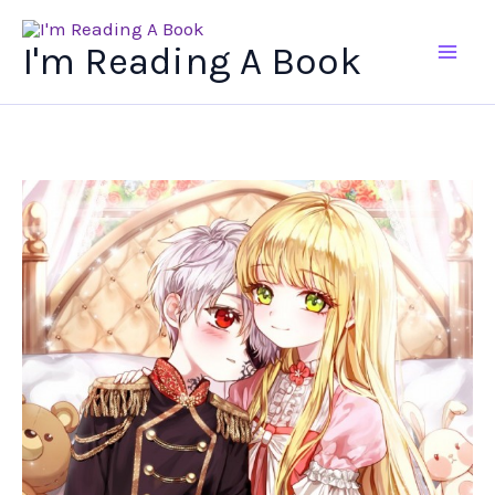
Ir
al
I'm Reading A Book
contenido