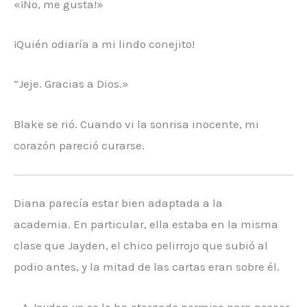
«¡No, me gusta!»
¡Quién odiaría a mi lindo conejito!
“Jeje. Gracias a Dios.»
Blake se rió. Cuando vi la sonrisa inocente, mi
corazón pareció curarse.
Diana parecía estar bien adaptada a la
academia. En particular, ella estaba en la misma
clase que Jayden, el chico pelirrojo que subió al
podio antes, y la mitad de las cartas eran sobre él.
—A Jayden ya se le ha otorgado permiso para poseer