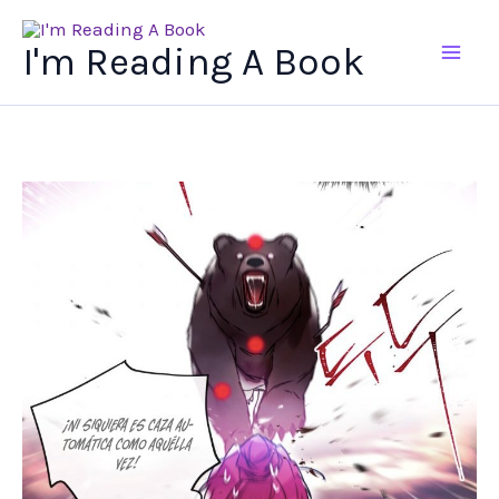
Ir
al
I'm Reading A Book
contenido