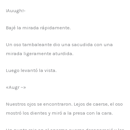
¡Auugh!-
Bajé la mirada rápidamente.
Un oso tambaleante dio una sacudida con una
mirada ligeramente aturdida.
Luego levantó la vista.
«Augr ~»
Nuestros ojos se encontraron. Lejos de caerse, el oso
mostró los dientes y miró a la presa con la cara.
Un punto rojo en el enorme cuerpo desapareció y los