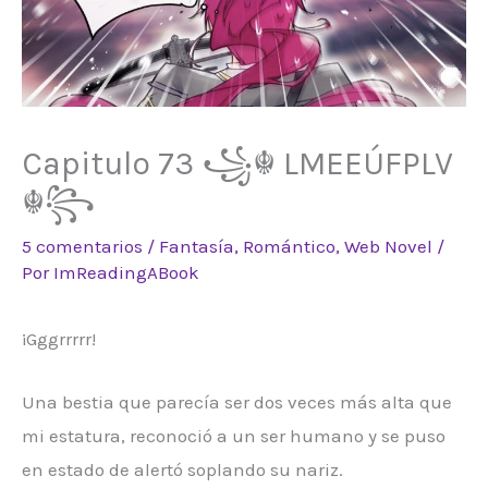
Capitulo 73 ꧁☬ LMEEÚFPLV
☬꧂
5 comentarios
/
Fantasía
,
Romántico
,
Web Novel
/
Por
ImReadingABook
¡Gggrrrrr!
Una bestia que parecía ser dos veces más alta que
mi estatura, reconoció a un ser humano y se puso
en estado de alertó soplando su nariz.