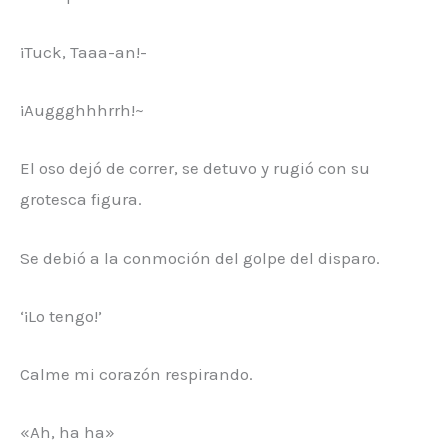
¡Tuck, Taaa-an!-
¡Auggghhhrrh!~
El oso dejó de correr, se detuvo y rugió con su
grotesca figura.
Se debió a la conmoción del golpe del disparo.
‘¡Lo tengo!’
Calme mi corazón respirando.
«Ah, ha ha»