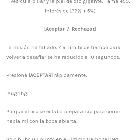
Vesícula biliar y la piel de oso gigante, Fama +50,
Interés de [???] + 5%)
[Aceptar / Rechazar]
La misión ha fallado. Y el límite de tiempo para
volver a desafiar se ha reducido a 10 segundos.
Presioné
[ACEPTAR]
rápidamente.
¡Aughhg!
Porque el oso se estaba preparando para correr
hacia mí con la boca abierta.
Solo hubo un punto en el último tramo tal vez