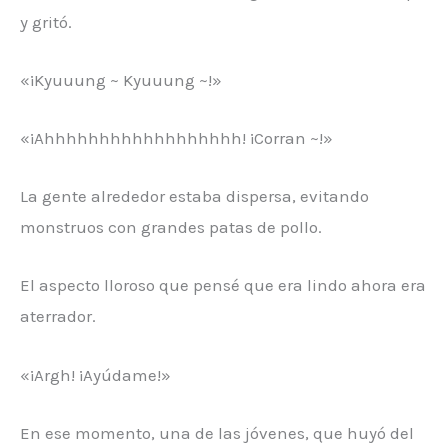
y gritó.
«¡Kyuuung ~ Kyuuung ~!»
«¡Ahhhhhhhhhhhhhhhhhh! ¡Corran ~!»
La gente alrededor estaba dispersa, evitando
monstruos con grandes patas de pollo.
El aspecto lloroso que pensé que era lindo ahora era
aterrador.
«¡Argh! ¡Ayúdame!»
En ese momento, una de las jóvenes, que huyó del