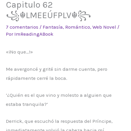
Capitulo 62
꧁☬LMEEÚFPLV☬꧂
7 comentarios
/
Fantasía
,
Romántico
,
Web Novel
/
Por
ImReadingABook
«¡No que…!»
Me avergoncé y grité sin darme cuenta, pero
rápidamente cerré la boca.
‘¿Quién es el que vino y molesto a alguien que
estaba tranquila?’
Derrick, que escuchó la respuesta del Príncipe,
inmediatamente volvió la cabeza hacia mí.