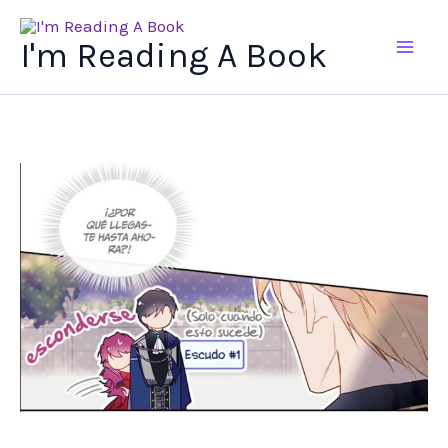
Ir
al
I'm Reading A Book
contenido