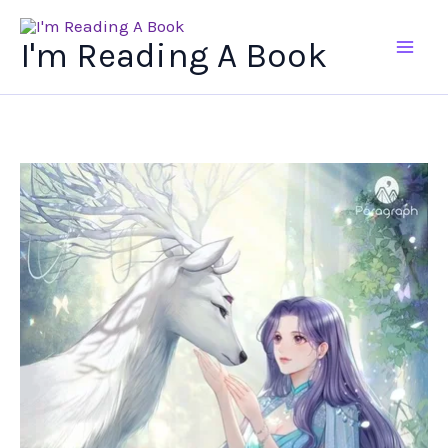
Ir
al
I'm Reading A Book
contenido