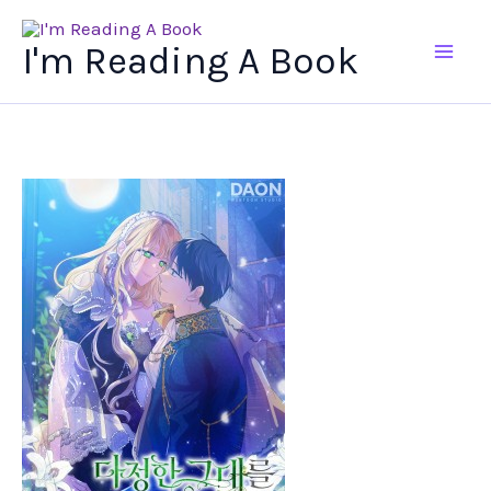
Ir
al
I'm Reading A Book
contenido