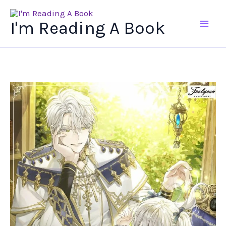
Ir
al
I'm Reading A Book
contenido