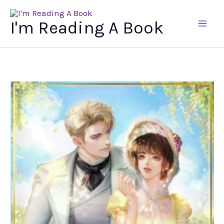
Ir
al
I'm Reading A Book
contenido