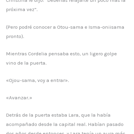
Christina le dijo: “Deberías relajarte un poco más la
próxima vez”.
(Pero podré conocer a Otou-sama e Isma-oniisama
pronto).
Mientras Cordelia pensaba esto, un ligero golpe
vino de la puerta.
«Ojou-sama, voy a entrar».
«Avanzar.»
Detrás de la puerta estaba Lara, que la había
acompañado desde la capital real. Habían pasado
dos años desde entonces, y Lara tenía un aura más