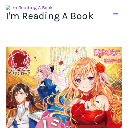
Ir
al
I'm Reading A Book
contenido