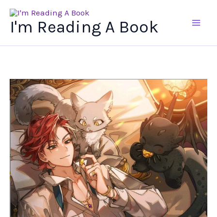
Ir
al
I'm Reading A Book
contenido