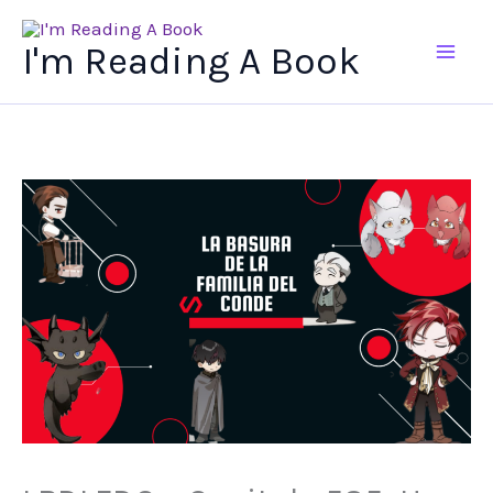
Ir
al
I'm Reading A Book
contenido