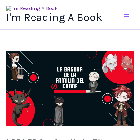
Ir
al
I'm Reading A Book
contenido