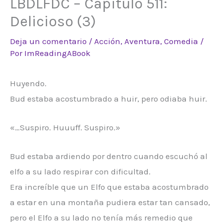
LBDLFDC – Capitulo 511:
Delicioso (3)
Deja un comentario
/
Acción
,
Aventura
,
Comedia
/
Por
ImReadingABook
Huyendo.
Bud estaba acostumbrado a huir, pero odiaba huir.
«…Suspiro. Huuuff. Suspiro.»
Bud estaba ardiendo por dentro cuando escuchó al
elfo a su lado respirar con dificultad.
Era increíble que un Elfo que estaba acostumbrado
a estar en una montaña pudiera estar tan cansado,
pero el Elfo a su lado no tenía más remedio que