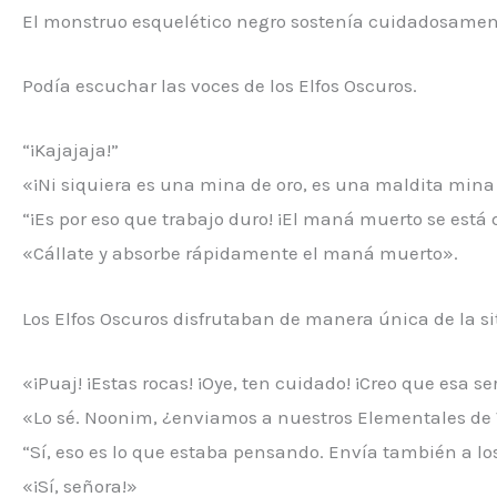
El monstruo esquelético negro sostenía cuidadosame
Podía escuchar las voces de los Elfos Oscuros.
“¡Kajajaja!”
«¡Ni siquiera es una mina de oro, es una maldita min
“¡Es por eso que trabajo duro! ¡El maná muerto se est
«Cállate y absorbe rápidamente el maná muerto».
Los Elfos Oscuros disfrutaban de manera única de la si
«¡Puaj! ¡Estas rocas! ¡Oye, ten cuidado! ¡Creo que esa s
«Lo sé. Noonim, ¿enviamos a nuestros Elementales de
“Sí, eso es lo que estaba pensando. Envía también a l
«¡Sí, señora!»