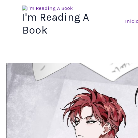
Ir
al
I'm Reading A
Inici
contenido
Book