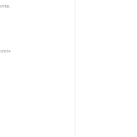
nte.
nim!»