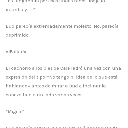
“Fui engañado por esos lindos niños. ¡Bajé la
guardia y……!”
Bud parecía extremadamente molesto. No, parecía
deprimido.
«¡Fallar!»
El cachorro a los pies de Cale ladró una vez con una
expresión del tipo «No tengo ni idea de lo que está
hablando» antes de mirar a Bud e inclinar la
cabeza hacia un lado varias veces.
“¡Aigoo!”
Bud parecía como si no supiera qué hacer cuando