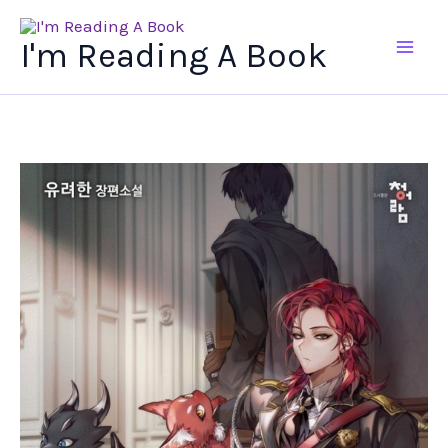
Ir
al
I'm Reading A Book
contenido