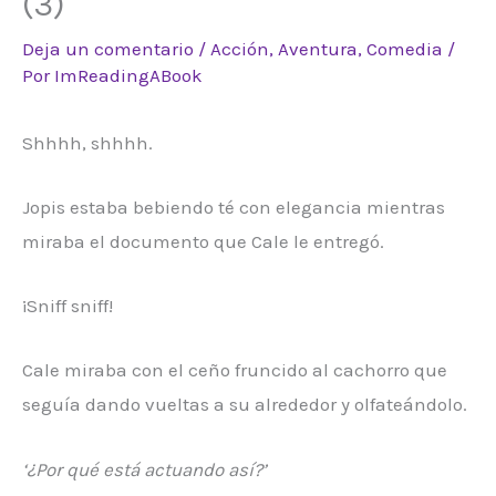
(3)
Deja un comentario
/
Acción
,
Aventura
,
Comedia
/
Por
ImReadingABook
Shhhh, shhhh.
Jopis estaba bebiendo té con elegancia mientras
miraba el documento que Cale le entregó.
¡Sniff sniff!
Cale miraba con el ceño fruncido al cachorro que
seguía dando vueltas a su alrededor y olfateándolo.
‘¿Por qué está actuando así?’