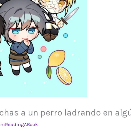
has a un perro ladrando en algún
ImReadingABook