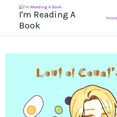
Ir
al
I'm Reading A
Inici
contenido
Book