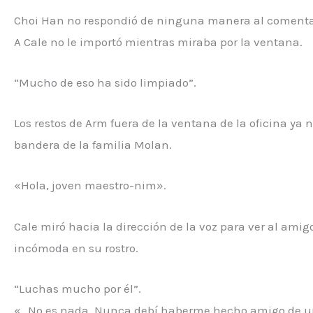
Choi Han no respondió de ninguna manera al comentari
A Cale no le importó mientras miraba por la ventana.
“Mucho de eso ha sido limpiado”.
Los restos de Arm fuera de la ventana de la oficina ya 
bandera de la familia Molan.
«Hola, joven maestro-nim».
Cale miró hacia la dirección de la voz para ver al ami
incómoda en su rostro.
“Luchas mucho por él”.
«…No es nada. Nunca debí haberme hecho amigo de u