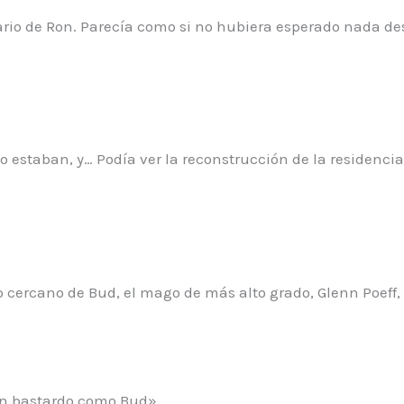
o de Ron. Parecía como si no hubiera esperado nada desd
no estaban, y… Podía ver la reconstrucción de la residenc
go cercano de Bud, el mago de más alto grado, Glenn Poeff
n bastardo como Bud».