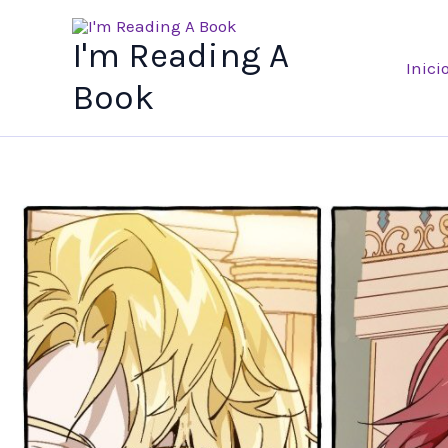
Ir
al
I'm Reading A
Inici
contenido
Book