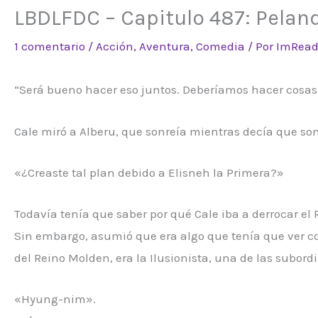
LBDLFDC – Capitulo 487: Peland
1 comentario
/
Acción
,
Aventura
,
Comedia
/ Por
ImRead
“Será bueno hacer eso juntos. Deberíamos hacer cosas 
Cale miró a Alberu, que sonreía mientras decía que so
«¿Creaste tal plan debido a Elisneh la Primera?»
Todavía tenía que saber por qué Cale iba a derrocar el
Sin embargo, asumió que era algo que tenía que ver co
del Reino Molden, era la Ilusionista, una de las subord
«Hyung-nim».