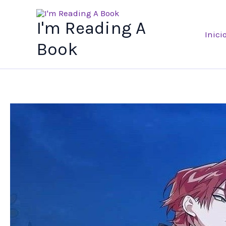
Ir
al
I'm Reading A
Inici
contenido
Book