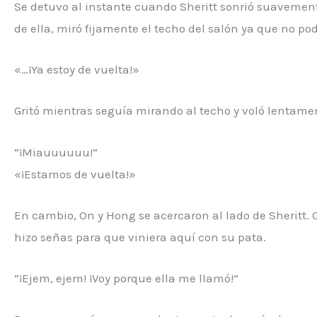
Se detuvo al instante cuando Sheritt sonrió suavemen
de ella, miró fijamente el techo del salón ya que no pod
«…¡Ya estoy de vuelta!»
Gritó mientras seguía mirando al techo y voló lentament
“¡Miauuuuuu!”
«¡Estamos de vuelta!»
En cambio, On y Hong se acercaron al lado de Sheritt. O
hizo señas para que viniera aquí con su pata.
“¡Ejem, ejem! ¡Voy porque ella me llamó!”