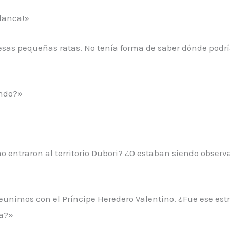
Blanca!»
esas pequeñas ratas. No tenía forma de saber dónde podrí
ando?»
o entraron al territorio Dubori? ¿O estaban siendo obse
unimos con el Príncipe Heredero Valentino. ¿Fue ese es
ta?»