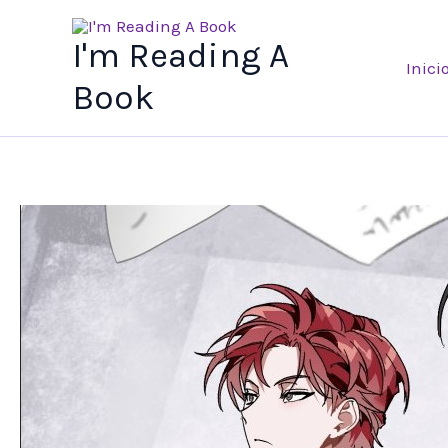
Ir
al
I'm Reading A
Inici
contenido
Book