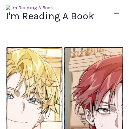
Ir
al
I'm Reading A Book
contenido