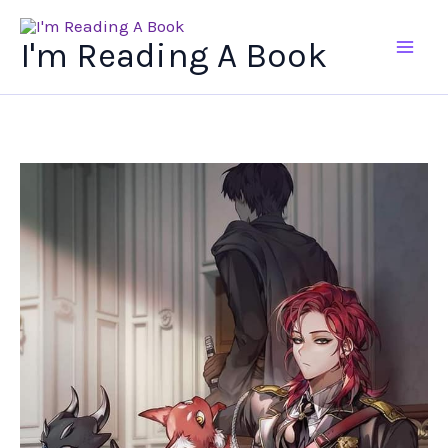
Ir
al
I'm Reading A Book
contenido