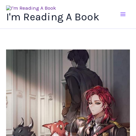
Ir
al
I'm Reading A Book
contenido