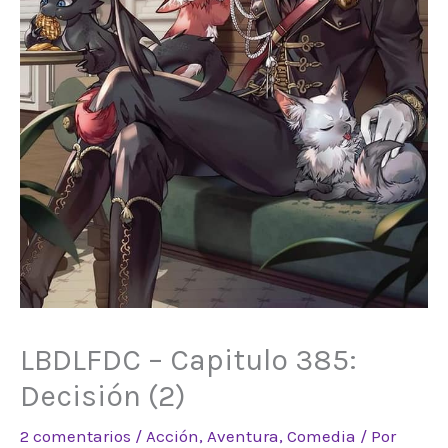
LBDLFDC – Capitulo 385:
Decisión (2)
2 comentarios
/
Acción
,
Aventura
,
Comedia
/ Por