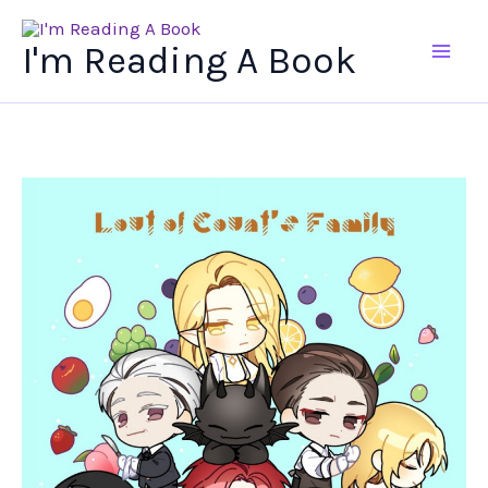
Ir
al
I'm Reading A Book
contenido