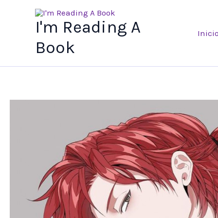
Ir
al
I'm Reading A
Inici
contenido
Book