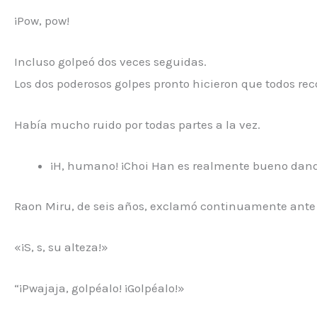
¡Pow, pow!
Incluso golpeó dos veces seguidas.
Los dos poderosos golpes pronto hicieron que todos rec
Había mucho ruido por todas partes a la vez.
¡H, humano! ¡Choi Han es realmente bueno dando u
Raon Miru, de seis años, exclamó continuamente ante
«¡S, s, su alteza!»
“¡Pwajaja, golpéalo! ¡Golpéalo!»