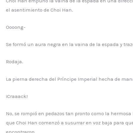
Choi Han empuñó la vaina de la espada en una direcci
el asentimiento de Choi Han.
Oooong-
Se formó un aura negra en la vaina de la espada y traz
Rodaja.
La pierna derecha del Príncipe Imperial hecha de man
¡Craaack!
No, se rompió en pedazos tan pronto como la hermosa l
que Choi Han comenzó a susurrar en voz baja para que 
encontraron.