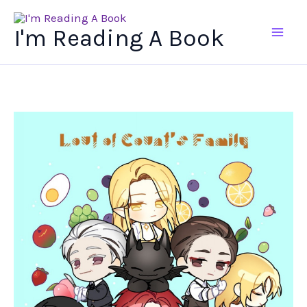
Ir
al
I'm Reading A Book
contenido