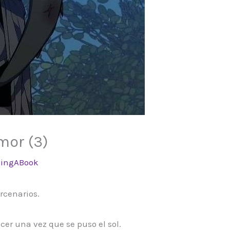
mor (3)
ingABook
rcenarios.
cer una vez que se puso el sol.