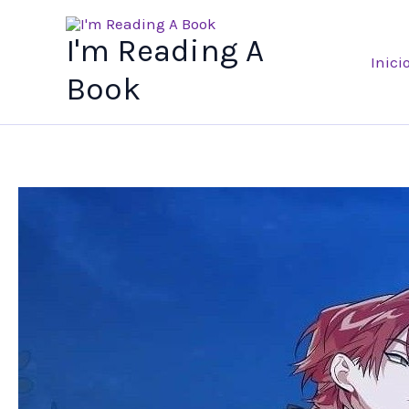
Ir
al
I'm Reading A
Inici
contenido
Book